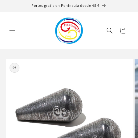
Saltar
Portes gratis en Peninsula desde 45 €
para o
conteúdo
Carrinho
Saltar para
a
informação
do produto