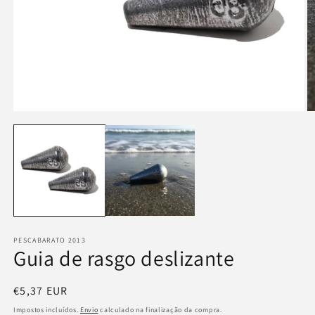
Abrir
Ab
conteúdo
c
multimédia
m
1
2
em
e
modal
m
PESCABARATO 2013
Guia de rasgo deslizante
Preço
€5,37 EUR
normal
Impostos incluídos.
Envio
calculado na finalização da compra.