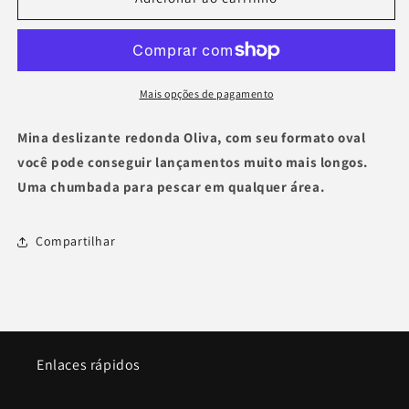
Guia
Guia
de
de
rasgo
rasgo
deslizante
deslizante
Mais opções de pagamento
Mina deslizante redonda Oliva, com seu formato oval
você pode conseguir lançamentos muito mais longos.
Uma chumbada para pescar em qualquer área.
Compartilhar
Enlaces rápidos