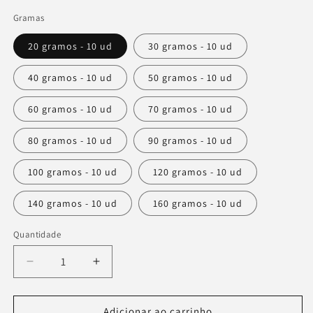
Gramas
20 gramos - 10 ud
30 gramos - 10 ud
40 gramos - 10 ud
50 gramos - 10 ud
60 gramos - 10 ud
70 gramos - 10 ud
80 gramos - 10 ud
90 gramos - 10 ud
100 gramos - 10 ud
120 gramos - 10 ud
140 gramos - 10 ud
160 gramos - 10 ud
Quantidade
Quantidade
Diminuir
Aumentar
a
a
quantidade
quantidade
de
de
Adicionar ao carrinho