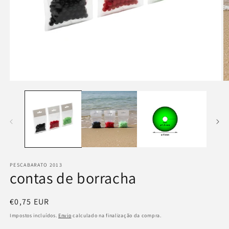
Abrir
Ab
conteúdo
c
multimédia
m
1
2
em
e
modal
m
PESCABARATO 2013
contas de borracha
Preço
€0,75 EUR
normal
Impostos incluídos.
Envio
calculado na finalização da compra.