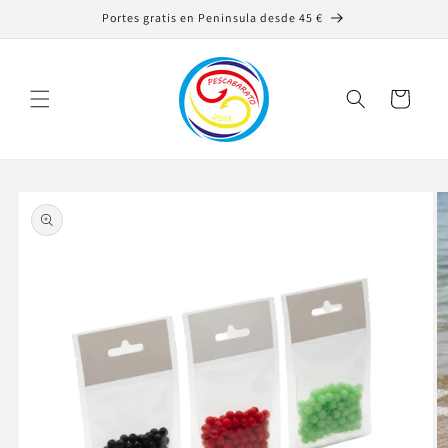
Saltar
Portes gratis en Peninsula desde 45 €
para o
conteúdo
Carrinho
Saltar para
a
informação
do produto