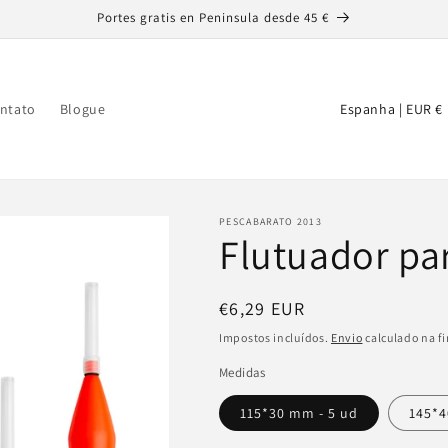
Portes gratis en Peninsula desde 45 €
P
Espanha | EUR €
ntato
Blogue
a
í
s
/
PESCABARATO 2013
Flutuador par
r
e
Preço
€6,29 EUR
g
normal
Impostos incluídos.
Envio
calculado na f
i
Medidas
ã
o
115*30 mm - 5 ud
145*4