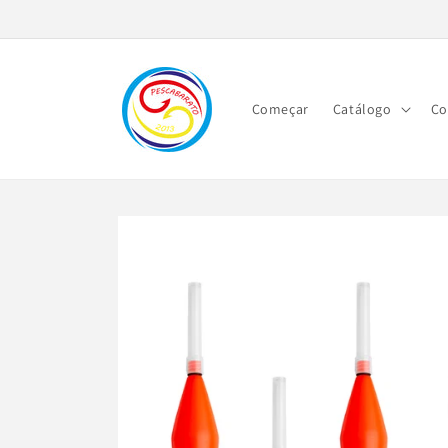
Saltar
para o
conteúdo
Começar
Catálogo
Co
Saltar para
a
informação
do produto