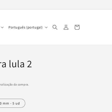
Iniciar
I
Carrinho
Português (portugal)
sessão
d
i
o
m
a lula 2
a
inalização da compra.
0 mm - 5 ud