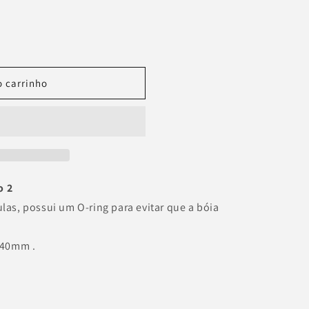
o carrinho
o 2
ulas, possui um O-ring para evitar que a bóia
x40mm
.