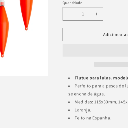
Quantidade
Quantidade
Diminuir
Aumentar
a
a
quantidade
quantidade
de
de
Adicionar a
Flutuador
Flutuador
para
para
lula
lula
2
2
Flutue para lulas. model
Perfeito para a pesca de l
se encha de água.
Medidas:
115x30mm, 145
Laranja.
Feito na Espanha.