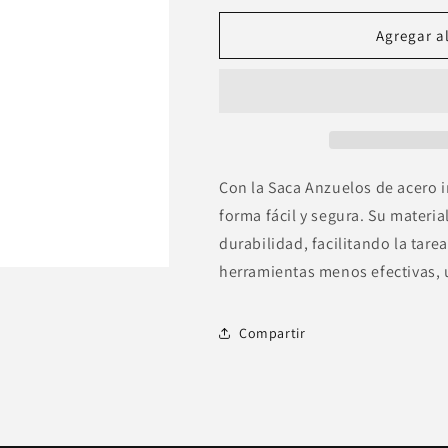
para
para
Saca
Saca
Agregar al
anzuelos
anzuelos
Con la Saca Anzuelos de acero 
forma fácil y segura. Su materia
durabilidad, facilitando la tar
herramientas menos efectivas, u
Compartir