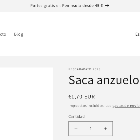
Portes gratis en Peninsula desde 45 €
P
cto
Blog
a
í
s
/
PESCABARATO 2013
Saca anzuelo
r
e
Precio
€1,70 EUR
g
habitual
Impuestos incluidos. Los
gastos de envío
i
Cantidad
Cantidad
ó
n
Reducir
Aumentar
cantidad
cantidad