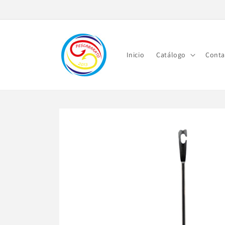
Ir
directamente
al contenido
Inicio
Catálogo
Conta
Ir
directamente
a la
información
del producto