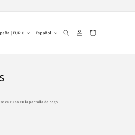
Iniciar
I
Carrito
España | EUR €
Español
sesión
d
i
o
m
s
a
se calculan en la pantalla de pago.