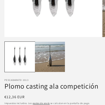
Abrir
Ab
elemento
e
multimedia
m
1
2
en
e
una
u
ventana
v
modal
m
PESCABARATO 2013
Plomo casting ala competición
Precio
€12,36 EUR
habitual
Impuestos incluidos. Los
gastos de envío
se calculan en la pantalla de pago.