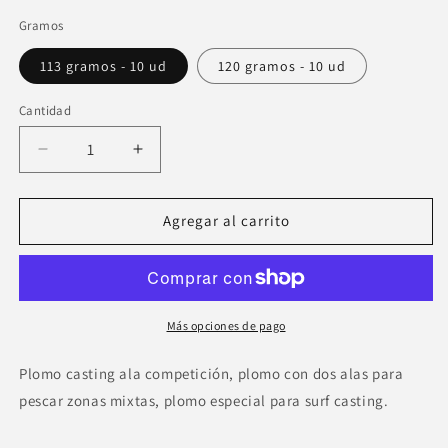
Gramos
113 gramos - 10 ud
120 gramos - 10 ud
Cantidad
Cantidad
Reducir
Aumentar
cantidad
cantidad
para
para
Plomo
Plomo
Agregar al carrito
casting
casting
ala
ala
competición
competición
Más opciones de pago
Plomo casting ala competición, plomo con dos alas para
pescar zonas mixtas, plomo especial para surf casting.