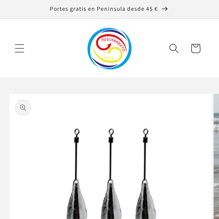
Ir
Portes gratis en Peninsula desde 45 €
directamente
al contenido
Carrito
Ir
directamente
a la
información
del producto