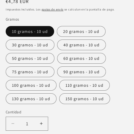
Precio
€4,78 EUR
habitual
Impuestos incluidos. Los
gastos de envío
se calculan en la pantalla de pago.
Gramos
10 gramos - 10 ud
20 gramos - 10 ud
30 gramos - 10 ud
40 gramos - 10 ud
50 gramos - 10 ud
60 gramos - 10 ud
75 gramos - 10 ud
90 gramos - 10 ud
100 gramos - 10 ud
110 gramos - 10 ud
130 gramos - 10 ud
150 gramos - 10 ud
Cantidad
Cantidad
Reducir
Aumentar
cantidad
cantidad