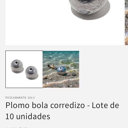
Abrir
Ab
elemento
e
multimedia
m
1
2
en
e
una
u
ventana
v
modal
m
PESCABARATO 2013
Plomo bola corredizo - Lote de
10 unidades