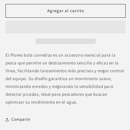
para
para
Plomo
Plomo
Agregar al carrito
bola
bola
corredizo
corredizo
-
-
Lote
Lote
de
de
10
10
unidades
unidades
El Plomo bola corredizo es un accesorio esencial para la
pesca que permite un deslizamiento sencillo y eficaz en la
línea, facilitando lanzamientos más precisos y mejor control
del equipo. Su diseño garantiza un movimiento suave,
minimizando enredos y mejorando la sensibilidad para
detectar picadas, ideal para pescadores que buscan
optimizar su rendimiento en el agua.
Compartir