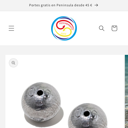
Ir
Portes gratis en Peninsula desde 45 €
directamente
al contenido
Carrito
Ir
directamente
a la
información
del producto