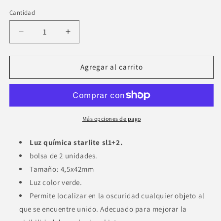
Cantidad
Cantidad
Reducir
Aumentar
cantidad
cantidad
para
para
Luz
Luz
Agregar al carrito
quimica
quimica
Starlite
Starlite
SL1+2
SL1+2
Más opciones de pago
Luz química starlite sl1+2.
bolsa de 2 unidades.
Tamaño: 4,5x42mm
Luz color verde.
Permite localizar en la oscuridad cualquier objeto al
que se encuentre unido. Adecuado para mejorar la