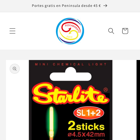
Ir
Portes gratis en Peninsula desde 45 €
directamente
al contenido
Carrito
Ir
directamente
a la
información
del producto